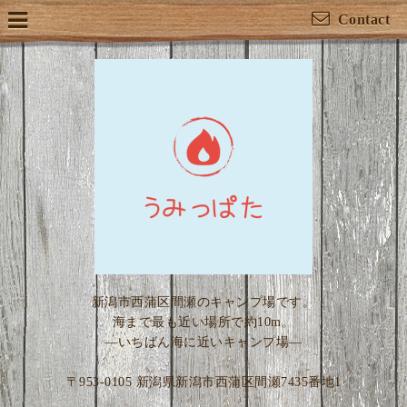
Contact
新潟市西蒲区間瀬のキャンプ場です。
海まで最も近い場所で約10m。
―いちばん海に近いキャンプ場―
〒953-0105 新潟県新潟市西蒲区間瀬7435番地1