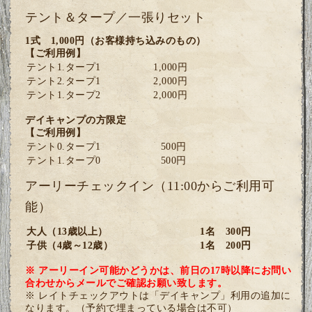
テント＆タープ／一張りセット
1式 1,000円
（お客様持ち込みのもの）
【ご利用例】
テント1.タープ1
1,000円
テント2.タープ1
2,000円
テント1.タープ2
2,000円
デイキャンプの方限定
【ご利用例】
テント0.タープ1
500円
テント1.タープ0
500円
アーリーチェックイン（11:00からご利用可
能）
大人（13歳以上）
1名 300円
子供（4歳～12歳）
1名 200円
※ アーリーイン可能かどうかは、前日の17時以降にお問い
合わせからメールでご確認お願い致します。
※ レイトチェックアウトは「デイキャンプ」利用の追加に
なります。（予約で埋まっている場合は不可）