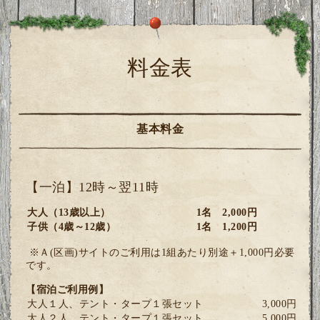
料金表
基本料金
【一泊】12時～翌11時
大人（13歳以上）
1名 2,000円
子供（4歳～12歳）
1名 1,200円
※Ａ(区画)サイトのご利用は1組あたり別途＋1,000円必要
です。
【宿泊ご利用例】
大人１人、テント・タープ１張セット
3,000円
大人２人、テント・タープ１張セット
5,000円