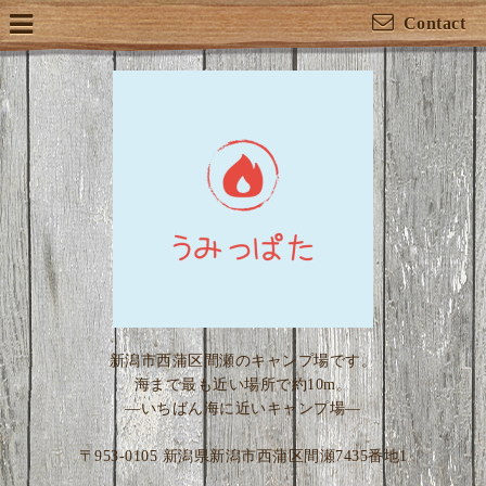
Contact
新潟市西蒲区間瀬のキャンプ場です。
海まで最も近い場所で約10m。
―いちばん海に近いキャンプ場―
〒953-0105 新潟県新潟市西蒲区間瀬7435番地1