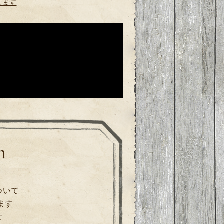
します
n
ついて
ます
せ