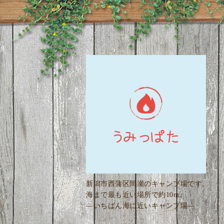
新潟市西蒲区間瀬のキャンプ場です。
海まで最も近い場所で約10m。
―いちばん海に近いキャンプ場―