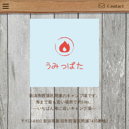
Contact
新潟市西蒲区間瀬のキャンプ場です。
海まで最も近い場所で約10m。
―いちばん海に近いキャンプ場―
〒953-0105 新潟県新潟市西蒲区間瀬7435番地1